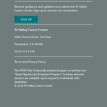
Receive guidance and updated news about the Tri-Valley
Career Center. Sign up to receive our newsletters.
Tri-Valley Career Center
5860 Owens Drive, 3rd Floor
Pleasanton, CA 94588
(925) 416-5100
Terms and Privacy Policy
This WIOA Title I financially-assisted program or activity is an
“Equal Opportunity Employer/Program.” Auxiliary aids and
services are available upon request to individuals with
disabilities.
© 2020 Tri-Valley Career Center