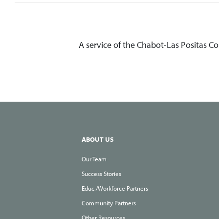
A service of the Chabot-Las Positas C
ABOUT US
Our Team
Success Stories
Educ./Workforce Partners
Community Partners
Other Resources