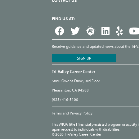
CONTACT US
FIND US AT:
Receive guidance and updated news about the Tri-Val
Tri-Valley Career Center
5860 Owens Drive, 3rd Floor
Pleasanton, CA 94588
(925) 416-5100
Terms and Privacy Policy
This WIOA Title I financially-assisted program or activit
upon request to individuals with disabilities.
© 2020 Tri-Valley Career Center