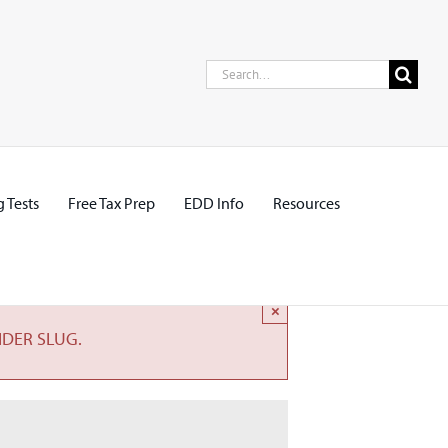
Search
for:
 Tests
Free Tax Prep
EDD Info
Resources
×
IDER SLUG.