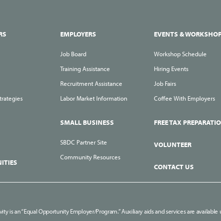
RS
EMPLOYERS
EVENTS & WORKSHO
Job Board
Workshop Schedule
Training Assistance
Hiring Events
Recruitment Assistance
Job Fairs
trategies
Labor Market Information
Coffee With Employers
SMALL BUSINESS
FREE TAX PREPARATI
SBDC Partner Site
VOLUNTEER
Community Resources
ITIES
CONTACT US
ivity is an “Equal Opportunity Employer/Program.” Auxiliary aids and services are available u