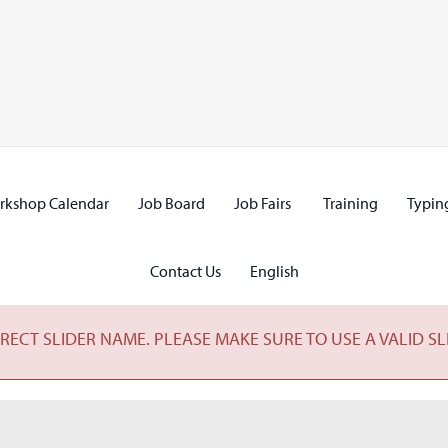
rkshop Calendar
Job Board
Job Fairs
Training
Typing
Contact Us
English
RECT SLIDER NAME. PLEASE MAKE SURE TO USE A VALID SL