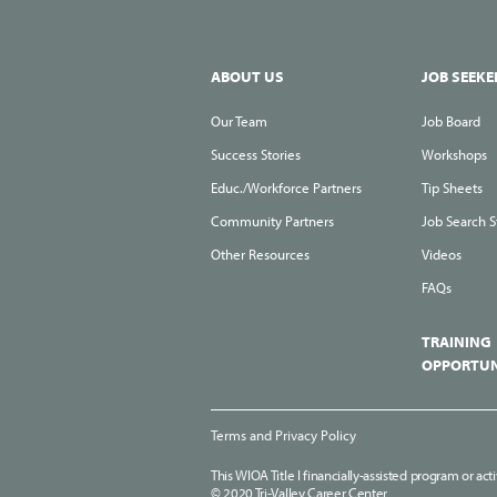
ABOUT US
JOB SEEKE
Our Team
Job Board
Success Stories
Workshops
Educ./Workforce Partners
Tip Sheets
Community Partners
Job Search S
Other Resources
Videos
FAQs
TRAINING
OPPORTUN
Terms and Privacy Policy
This WIOA Title I financially-assisted program or act
© 2020 Tri-Valley Career Center